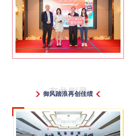
有龙则灵
御风踏浪再创佳绩