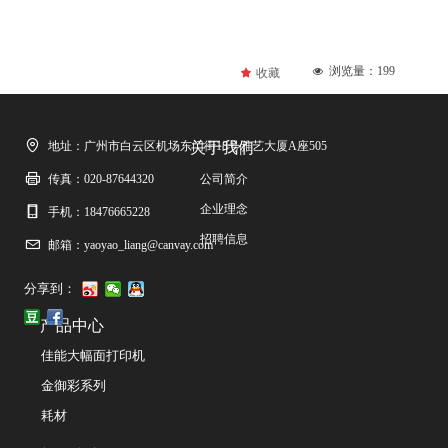
浏览量：
199
넶
끄
收藏
地址：
广州市白云区机场东门街18号雅艺大厦A座505
关于我们
传真：
020-87644320
公司简介
企业理念
手机：
18476665228
招聘信息
邮箱：
yaoyao_liang@canvay.com
分享到：
产品中心
佳能大幅面打印机
金御彩系列
耗材